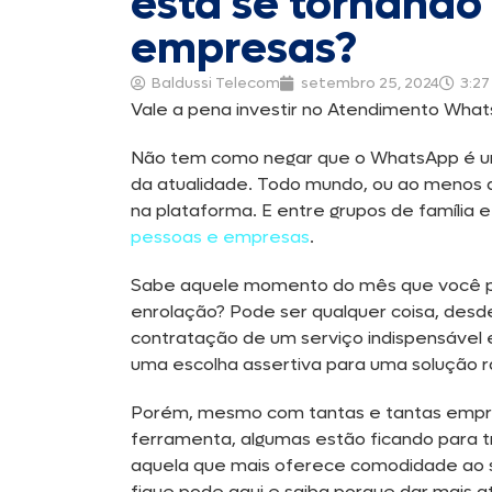
está se tornando
empresas?
Baldussi Telecom
setembro 25, 2024
3:2
Vale a pena investir no Atendimento Wha
Não tem como negar que o WhatsApp é um
da atualidade. Todo mundo, ou ao menos 
na plataforma. E entre grupos de famíli
pessoas e empresas
.
Sabe aquele momento do mês que você pre
enrolação? Pode ser qualquer coisa, desd
contratação de um serviço indispensável
uma escolha assertiva para uma solução r
Porém, mesmo com tantas e tantas empre
ferramenta, algumas estão ficando para t
aquela que mais oferece comodidade ao se
fique pode aqui e saiba porque dar mais