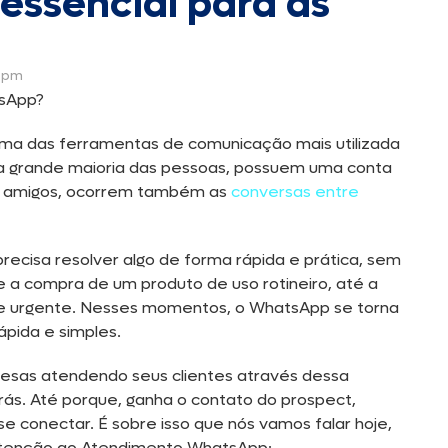
 essencial para as
7 pm
tsApp?
a das ferramentas de comunicação mais utilizada
a grande maioria das pessoas, possuem uma conta
a e amigos, ocorrem também as
conversas entre
cisa resolver algo de forma rápida e prática, sem
e a compra de um produto de uso rotineiro, até a
 e urgente. Nesses momentos, o WhatsApp se torna
ápida e simples.
sas atendendo seus clientes através dessa
rás. Até porque, ganha o contato do prospect,
 conectar. É sobre isso que nós vamos falar hoje,
 atenção ao Atendimento WhatsApp: