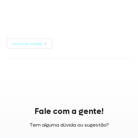
Se você precisa vender mais, fique com a gente!
Vender pode até parecer um talento, mas é uma
estratégia cercada pelas melhores técnicas do
mercado. Quando falamos em empresas que…
Continue Lendo
Fale com a gente!
Tem alguma dúvida ou sugestão?